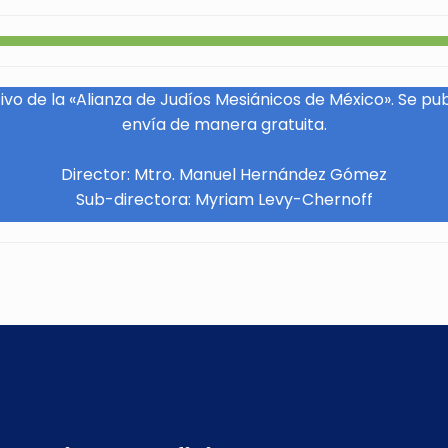
vo de la «Alianza de Judíos Mesiánicos de México». Se pu
envía de manera gratuita.
Director: Mtro. Manuel Hernández Gómez
Sub-directora: Myriam Levy-Chernoff