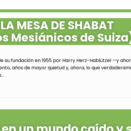
 LA MESA DE SHABAT
os Mesiánicos de Suiza
de su fundación en 1955 por Harry Herz-Hablützel —y ahora
ento, años de mayor quietud y, ahora, lo que verdaderam
..
al en un mundo caído y 