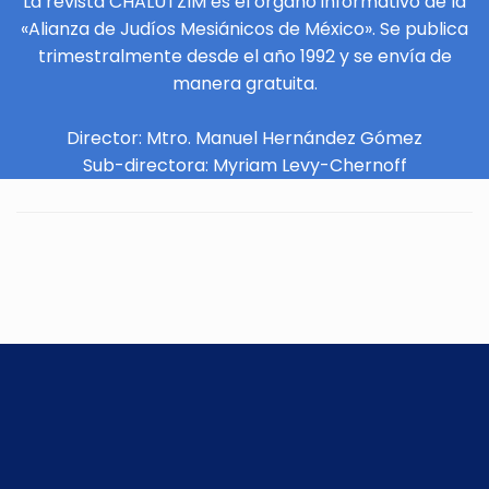
La revista CHALUTZIM es el órgano informativo de la
«Alianza de Judíos Mesiánicos de México». Se publica
trimestralmente desde el año 1992 y se envía de
manera gratuita.
Director: Mtro. Manuel Hernández Gómez
Sub-directora: Myriam Levy-Chernoff