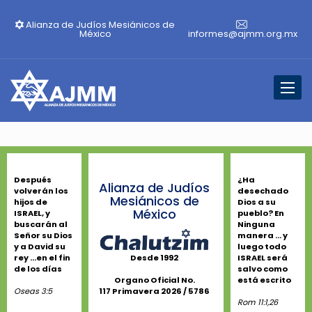
Alianza de Judíos Mesiánicos de
México
informes@ajmm.org.mx
Toggl
naviga
Después
¿Ha
Alianza de Judíos
volverán los
desechado
Mesiánicos de
hijos de
Dios a su
México
ISRAEL, y
pueblo? En
buscarán al
Ninguna
Señor su Dios
manera ... y
y a David su
luego todo
rey ...en el fin
ISRAEL será
Desde 1992
de los días
salvo como
está escrito
Organo Oficial No.
Oseas 3:5
117 Primavera 2026 / 5786
Rom 11:1,26