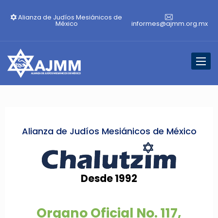
Alianza de Judíos Mesiánicos de
México
informes@ajmm.org.mx
Tog
nav
Alianza de Judíos Mesiánicos de México
Desde 1992
Organo Oficial No. 117,