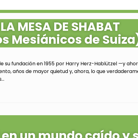
 LA MESA DE SHABAT
os Mesiánicos de Suiza
de su fundación en 1955 por Harry Herz-Hablützel —y ahora
ento, años de mayor quietud y, ahora, lo que verdaderam
..
al en un mundo caído y 