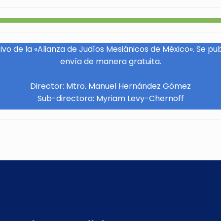
vo de la «Alianza de Judíos Mesiánicos de México». Se pu
envía de manera gratuita.
Director: Mtro. Manuel Hernández Gómez
Sub-directora: Myriam Levy-Chernoff