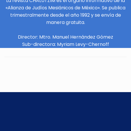
La revista CHALUTZIM es el órgano informativo de la
«Alianza de Judíos Mesiánicos de México». Se publica
trimestralmente desde el año 1992 y se envía de
manera gratuita.
Director: Mtro. Manuel Hernández Gómez
Sub-directora: Myriam Levy-Chernoff