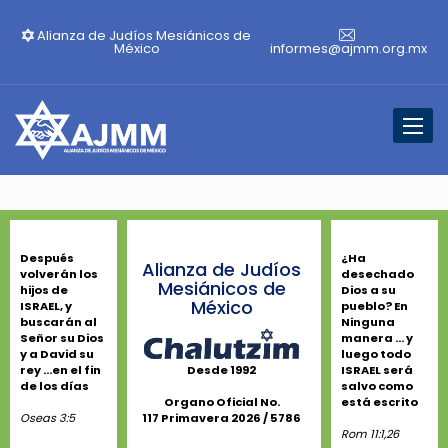
Alianza de Judíos Mesiánicos de
México
informes@ajmm.org.mx
Toggl
naviga
Después
¿Ha
Alianza de Judíos
volverán los
desechado
Mesiánicos de
hijos de
Dios a su
México
ISRAEL, y
pueblo? En
buscarán al
Ninguna
Señor su Dios
manera ... y
y a David su
luego todo
rey ...en el fin
ISRAEL será
Desde 1992
de los días
salvo como
está escrito
Organo Oficial No.
Oseas 3:5
117 Primavera 2026 / 5786
Rom 11:1,26