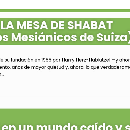
 LA MESA DE SHABAT
os Mesiánicos de Suiza
de su fundación en 1955 por Harry Herz-Hablützel —y ahora
ento, años de mayor quietud y, ahora, lo que verdaderam
..
al en un mundo caído y 