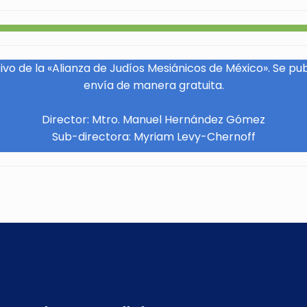
vo de la «Alianza de Judíos Mesiánicos de México». Se pu
envía de manera gratuita.
Director: Mtro. Manuel Hernández Gómez
Sub-directora: Myriam Levy-Chernoff