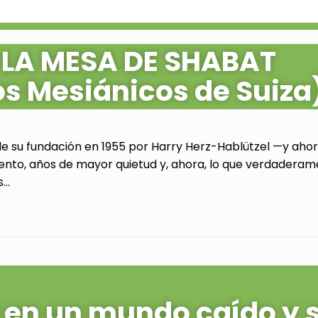
 LA MESA DE SHABAT
os Mesiánicos de Suiza
de su fundación en 1955 por Harry Herz-Hablützel —y ahora
ento, años de mayor quietud y, ahora, lo que verdaderam
..
al en un mundo caído y 