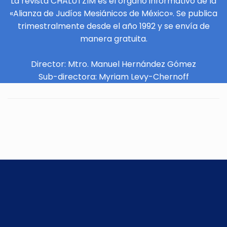
La revista CHALUTZIM es el órgano informativo de la
«Alianza de Judíos Mesiánicos de México». Se publica
trimestralmente desde el año 1992 y se envía de
manera gratuita.
Director: Mtro. Manuel Hernández Gómez
Sub-directora: Myriam Levy-Chernoff