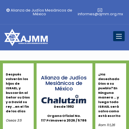
Alianza de Judíos Mesiánicos de
México
informes@ajmm.org.mx
Toggl
naviga
Después
¿Ha
Alianza de Judíos
volverán los
desechado
Mesiánicos de
hijos de
Dios a su
México
ISRAEL, y
pueblo? En
buscarán al
Ninguna
Señor su Dios
manera ... y
y a David su
luego todo
rey ...en el fin
ISRAEL será
Desde 1992
de los días
salvo como
está escrito
Organo Oficial No.
Oseas 3:5
117 Primavera 2026 / 5786
Rom 11:1,26