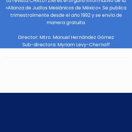
La revista CHALUTZIM es el órgano informativo de la
«Alianza de Judíos Mesiánicos de México». Se publica
trimestralmente desde el año 1992 y se envía de
manera gratuita.
Director: Mtro. Manuel Hernández Gómez
Sub-directora: Myriam Levy-Chernoff