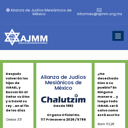
Alianza de Judíos Mesiánicos de
México
informes@ajmm.org.mx
Toggl
naviga
Después
¿Ha
Alianza de Judíos
volverán los
desechado
Mesiánicos de
hijos de
Dios a su
México
ISRAEL, y
pueblo? En
buscarán al
Ninguna
Señor su Dios
manera ... y
y a David su
luego todo
rey ...en el fin
ISRAEL será
Desde 1992
de los días
salvo como
está escrito
Organo Oficial No.
Oseas 3:5
117 Primavera 2026 / 5786
Rom 11:1,26