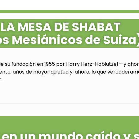
 LA MESA DE SHABAT
os Mesiánicos de Suiza
de su fundación en 1955 por Harry Herz-Hablützel —y ahora
ento, años de mayor quietud y, ahora, lo que verdaderam
..
al en un mundo caído y 