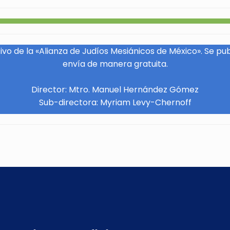
vo de la «Alianza de Judíos Mesiánicos de México». Se pu
envía de manera gratuita.
Director: Mtro. Manuel Hernández Gómez
Sub-directora: Myriam Levy-Chernoff