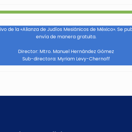
vo de la «Alianza de Judíos Mesiánicos de México». Se pu
envía de manera gratuita.
Director: Mtro. Manuel Hernández Gómez
Sub-directora: Myriam Levy-Chernoff