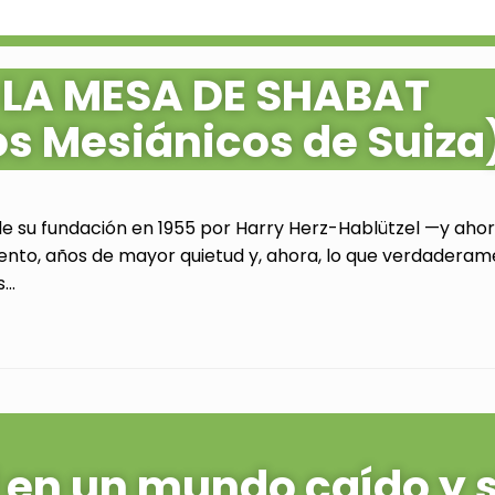
 LA MESA DE SHABAT
os Mesiánicos de Suiza
de su fundación en 1955 por Harry Herz-Hablützel —y ahora
ento, años de mayor quietud y, ahora, lo que verdaderam
..
al en un mundo caído y 