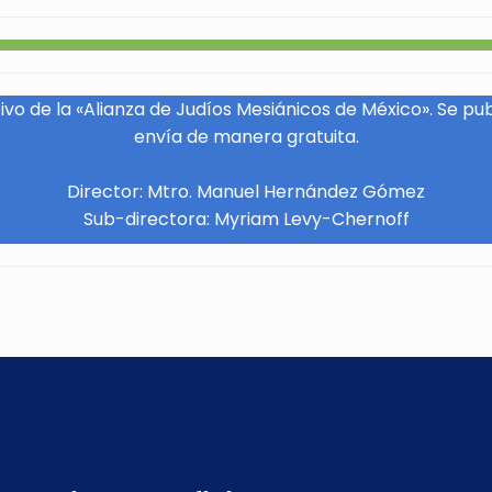
vo de la «Alianza de Judíos Mesiánicos de México». Se pu
envía de manera gratuita.
Director: Mtro. Manuel Hernández Gómez
Sub-directora: Myriam Levy-Chernoff