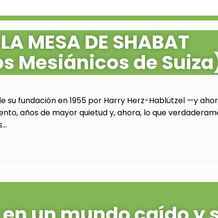
 LA MESA DE SHABAT
os Mesiánicos de Suiza
de su fundación en 1955 por Harry Herz-Hablützel —y ahora
ento, años de mayor quietud y, ahora, lo que verdaderam
..
al en un mundo caído y 