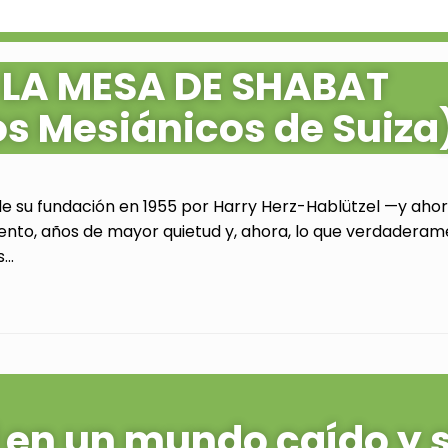
 LA MESA DE SHABAT
os Mesiánicos de Suiza
de su fundación en 1955 por Harry Herz-Hablützel —y ahora
ento, años de mayor quietud y, ahora, lo que verdaderam
..
al en un mundo caído y 