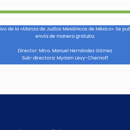
vo de la «Alianza de Judíos Mesiánicos de México». Se pu
envía de manera gratuita.
Director: Mtro. Manuel Hernández Gómez
Sub-directora: Myriam Levy-Chernoff