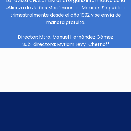
La revista CHALUTZIM es el órgano informativo de la
«Alianza de Judíos Mesiánicos de México». Se publica
trimestralmente desde el año 1992 y se envía de
manera gratuita.
Director: Mtro. Manuel Hernández Gómez
Sub-directora: Myriam Levy-Chernoff