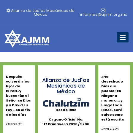
Alianza de Judíos Mesiánicos de
México
informes@ajmm.org.mx
Toggl
naviga
Después
¿Ha
Alianza de Judíos
volverán los
desechado
Mesiánicos de
hijos de
Dios a su
México
ISRAEL, y
pueblo? En
buscarán al
Ninguna
Señor su Dios
manera ... y
y a David su
luego todo
rey ...en el fin
ISRAEL será
Desde 1992
de los días
salvo como
está escrito
Organo Oficial No.
Oseas 3:5
117 Primavera 2026 / 5786
Rom 11:1,26