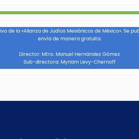
vo de la «Alianza de Judíos Mesiánicos de México». Se pu
envía de manera gratuita.
Director: Mtro. Manuel Hernández Gómez
Sub-directora: Myriam Levy-Chernoff