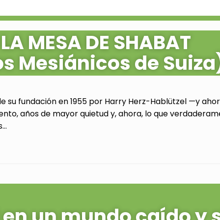
 LA MESA DE SHABAT
os Mesiánicos de Suiza
de su fundación en 1955 por Harry Herz-Hablützel —y ahora
ento, años de mayor quietud y, ahora, lo que verdaderam
..
al en un mundo caído y 