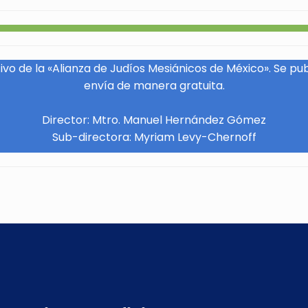
vo de la «Alianza de Judíos Mesiánicos de México». Se pu
envía de manera gratuita.
Director: Mtro. Manuel Hernández Gómez
Sub-directora: Myriam Levy-Chernoff