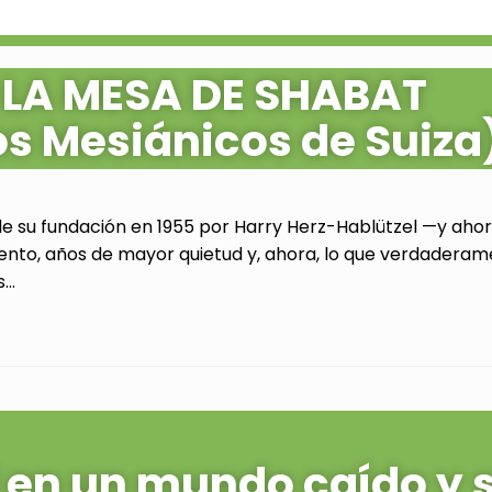
 LA MESA DE SHABAT
os Mesiánicos de Suiza
de su fundación en 1955 por Harry Herz-Hablützel —y ahora
ento, años de mayor quietud y, ahora, lo que verdaderam
..
al en un mundo caído y 