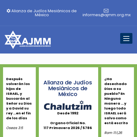
Alianza de Judíos Mesiánicos de
México
informes@ajmm.org.mx
Toggl
naviga
Después
¿Ha
Alianza de Judíos
volverán los
desechado
Mesiánicos de
hijos de
Dios a su
México
ISRAEL, y
pueblo? En
buscarán al
Ninguna
Señor su Dios
manera ... y
y a David su
luego todo
rey ...en el fin
ISRAEL será
Desde 1992
de los días
salvo como
está escrito
Organo Oficial No.
Oseas 3:5
117 Primavera 2026 / 5786
Rom 11:1,26