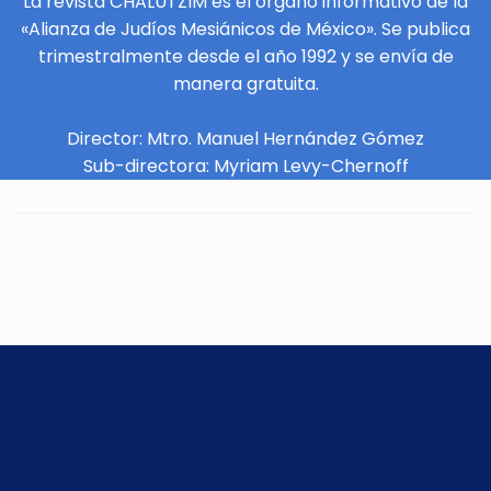
La revista CHALUTZIM es el órgano informativo de la
«Alianza de Judíos Mesiánicos de México». Se publica
trimestralmente desde el año 1992 y se envía de
manera gratuita.
Director: Mtro. Manuel Hernández Gómez
Sub-directora: Myriam Levy-Chernoff