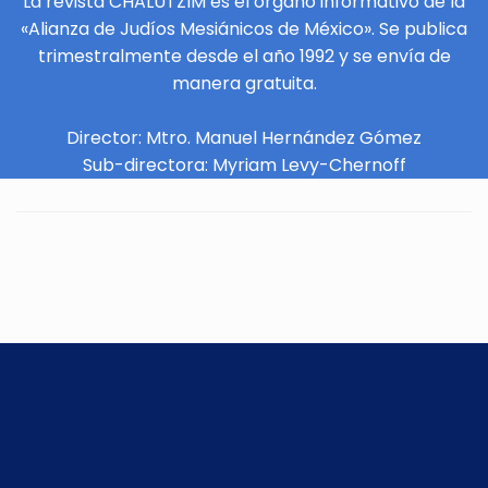
La revista CHALUTZIM es el órgano informativo de la
«Alianza de Judíos Mesiánicos de México». Se publica
trimestralmente desde el año 1992 y se envía de
manera gratuita.
Director: Mtro. Manuel Hernández Gómez
Sub-directora: Myriam Levy-Chernoff