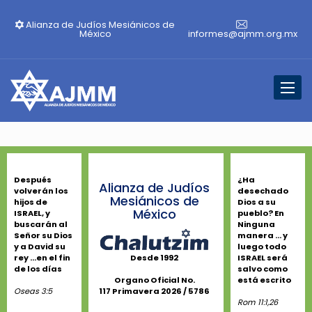
Alianza de Judíos Mesiánicos de
México
informes@ajmm.org.mx
Toggl
naviga
Después
¿Ha
Alianza de Judíos
volverán los
desechado
Mesiánicos de
hijos de
Dios a su
México
ISRAEL, y
pueblo? En
buscarán al
Ninguna
Señor su Dios
manera ... y
y a David su
luego todo
rey ...en el fin
ISRAEL será
Desde 1992
de los días
salvo como
está escrito
Organo Oficial No.
Oseas 3:5
117 Primavera 2026 / 5786
Rom 11:1,26