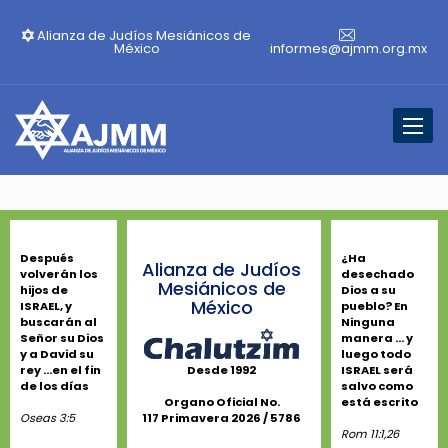
Alianza de Judíos Mesiánicos de
México
informes@ajmm.org.mx
Toggl
naviga
Después
¿Ha
Alianza de Judíos
volverán los
desechado
Mesiánicos de
hijos de
Dios a su
México
ISRAEL, y
pueblo? En
buscarán al
Ninguna
Señor su Dios
manera ... y
y a David su
luego todo
rey ...en el fin
ISRAEL será
Desde 1992
de los días
salvo como
está escrito
Organo Oficial No.
Oseas 3:5
117 Primavera 2026 / 5786
Rom 11:1,26