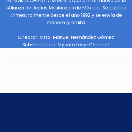
La revista CHALUTZIM es el órgano informativo de la
«Alianza de Judíos Mesiánicos de México». Se publica
trimestralmente desde el año 1992 y se envía de
manera gratuita.
Director: Mtro. Manuel Hernández Gómez
Sub-directora: Myriam Levy-Chernoff