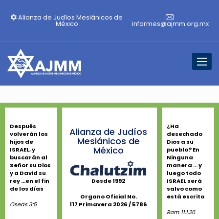
Alianza de Judíos Mesiánicos de
México
informes@ajmm.org.mx
Toggl
naviga
Después
¿Ha
Alianza de Judíos
volverán los
desechado
Mesiánicos de
hijos de
Dios a su
México
ISRAEL, y
pueblo? En
buscarán al
Ninguna
Señor su Dios
manera ... y
y a David su
luego todo
rey ...en el fin
ISRAEL será
Desde 1992
de los días
salvo como
está escrito
Organo Oficial No.
Oseas 3:5
117 Primavera 2026 / 5786
Rom 11:1,26