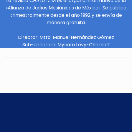
La revista CHALUTZIM es el órgano informativo de la
«Alianza de Judíos Mesiánicos de México». Se publica
trimestralmente desde el año 1992 y se envía de
manera gratuita.
Director: Mtro. Manuel Hernández Gómez
Sub-directora: Myriam Levy-Chernoff