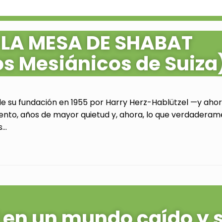
 LA MESA DE SHABAT
os Mesiánicos de Suiza
de su fundación en 1955 por Harry Herz-Hablützel —y ahora
ento, años de mayor quietud y, ahora, lo que verdaderam
..
al en un mundo caído y 