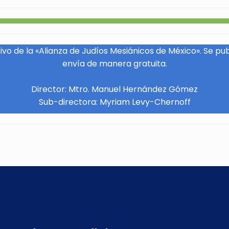
vo de la «Alianza de Judíos Mesiánicos de México». Se pu
envía de manera gratuita.
Director: Mtro. Manuel Hernández Gómez
Sub-directora: Myriam Levy-Chernoff