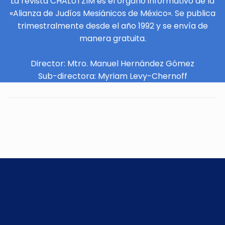
La revista CHALUTZIM es el órgano informativo de la
«Alianza de Judíos Mesiánicos de México». Se publica
trimestralmente desde el año 1992 y se envía de
manera gratuita.
Director: Mtro. Manuel Hernández Gómez
Sub-directora: Myriam Levy-Chernoff