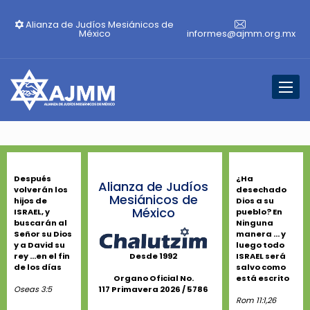
Alianza de Judíos Mesiánicos de
México
informes@ajmm.org.mx
Toggl
naviga
Después
¿Ha
Alianza de Judíos
volverán los
desechado
Mesiánicos de
hijos de
Dios a su
México
ISRAEL, y
pueblo? En
buscarán al
Ninguna
Señor su Dios
manera ... y
y a David su
luego todo
rey ...en el fin
ISRAEL será
Desde 1992
de los días
salvo como
está escrito
Organo Oficial No.
Oseas 3:5
117 Primavera 2026 / 5786
Rom 11:1,26