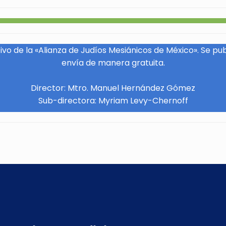
vo de la «Alianza de Judíos Mesiánicos de México». Se pu
envía de manera gratuita.
Director: Mtro. Manuel Hernández Gómez
Sub-directora: Myriam Levy-Chernoff