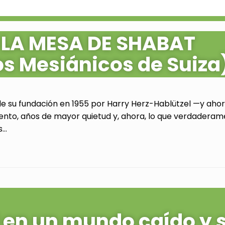
 LA MESA DE SHABAT
os Mesiánicos de Suiza
de su fundación en 1955 por Harry Herz-Hablützel —y ahora
ento, años de mayor quietud y, ahora, lo que verdaderam
..
al en un mundo caído y 