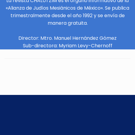
La revista CHALUTZIM es el órgano informativo de la
«Alianza de Judíos Mesiánicos de México». Se publica
trimestralmente desde el año 1992 y se envía de
manera gratuita.
Director: Mtro. Manuel Hernández Gómez
Sub-directora: Myriam Levy-Chernoff