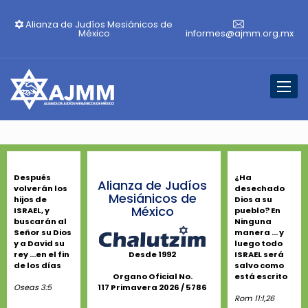
Alianza de Judíos Mesiánicos de
México
informes@ajmm.org.mx
Toggl
naviga
Después
¿Ha
Alianza de Judíos
volverán los
desechado
Mesiánicos de
hijos de
Dios a su
México
ISRAEL, y
pueblo? En
buscarán al
Ninguna
Señor su Dios
manera ... y
y a David su
luego todo
rey ...en el fin
ISRAEL será
Desde 1992
de los días
salvo como
está escrito
Organo Oficial No.
Oseas 3:5
117 Primavera 2026 / 5786
Rom 11:1,26