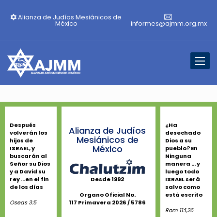
Alianza de Judíos Mesiánicos de
México
informes@ajmm.org.mx
Toggl
naviga
Después
¿Ha
Alianza de Judíos
volverán los
desechado
Mesiánicos de
hijos de
Dios a su
México
ISRAEL, y
pueblo? En
buscarán al
Ninguna
Señor su Dios
manera ... y
y a David su
luego todo
rey ...en el fin
ISRAEL será
Desde 1992
de los días
salvo como
está escrito
Organo Oficial No.
Oseas 3:5
117 Primavera 2026 / 5786
Rom 11:1,26