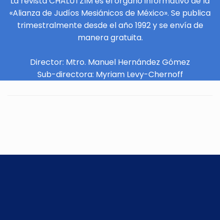
La revista CHALUTZIM es el órgano informativo de la
«Alianza de Judíos Mesiánicos de México». Se publica
trimestralmente desde el año 1992 y se envía de
manera gratuita.
Director: Mtro. Manuel Hernández Gómez
Sub-directora: Myriam Levy-Chernoff