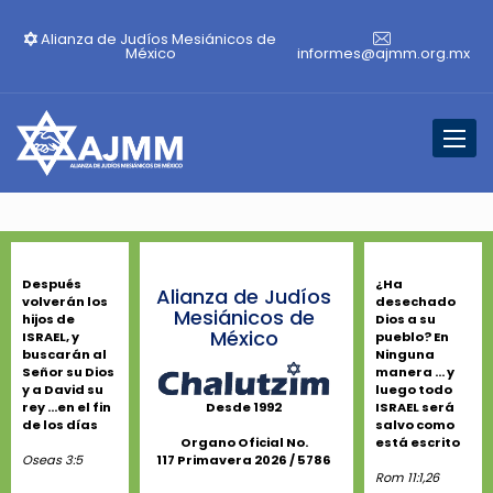
Alianza de Judíos Mesiánicos de
México
informes@ajmm.org.mx
Toggl
naviga
Después
¿Ha
Alianza de Judíos
volverán los
desechado
Mesiánicos de
hijos de
Dios a su
México
ISRAEL, y
pueblo? En
buscarán al
Ninguna
Señor su Dios
manera ... y
y a David su
luego todo
rey ...en el fin
ISRAEL será
Desde 1992
de los días
salvo como
está escrito
Organo Oficial No.
Oseas 3:5
117 Primavera 2026 / 5786
Rom 11:1,26