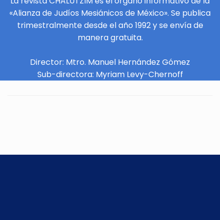
La revista CHALUTZIM es el órgano informativo de la
«Alianza de Judíos Mesiánicos de México». Se publica
trimestralmente desde el año 1992 y se envía de
manera gratuita.
Director: Mtro. Manuel Hernández Gómez
Sub-directora: Myriam Levy-Chernoff