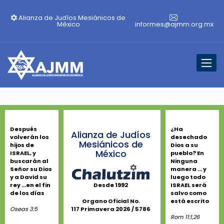
Alianza de Judíos Mesiánicos de
México
informes@ajmm.org.mx
Toggl
naviga
Después
¿Ha
Alianza de Judíos
volverán los
desechado
Mesiánicos de
hijos de
Dios a su
México
ISRAEL, y
pueblo? En
buscarán al
Ninguna
Señor su Dios
manera ... y
y a David su
luego todo
rey ...en el fin
ISRAEL será
Desde 1992
de los días
salvo como
está escrito
Organo Oficial No.
Oseas 3:5
117 Primavera 2026 / 5786
Rom 11:1,26