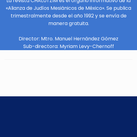
La revista CHALUTZIM es el órgano informativo de la
«Alianza de Judíos Mesiánicos de México». Se publica
trimestralmente desde el año 1992 y se envía de
manera gratuita.
Director: Mtro. Manuel Hernández Gómez
Sub-directora: Myriam Levy-Chernoff