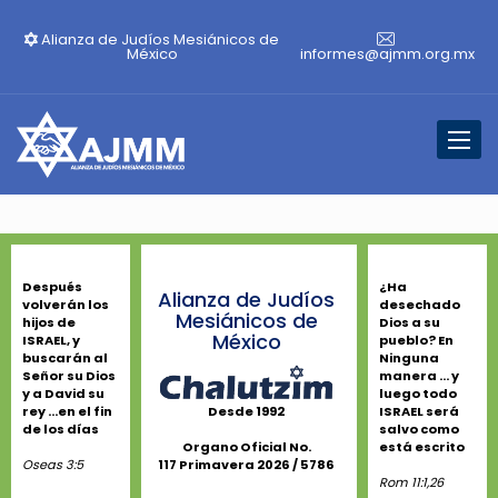
Alianza de Judíos Mesiánicos de
México
informes@ajmm.org.mx
Toggl
naviga
Después
¿Ha
Alianza de Judíos
volverán los
desechado
Mesiánicos de
hijos de
Dios a su
México
ISRAEL, y
pueblo? En
buscarán al
Ninguna
Señor su Dios
manera ... y
y a David su
luego todo
rey ...en el fin
ISRAEL será
Desde 1992
de los días
salvo como
está escrito
Organo Oficial No.
Oseas 3:5
117 Primavera 2026 / 5786
Rom 11:1,26