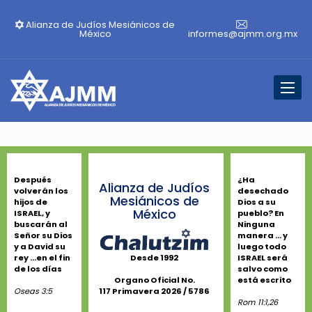
Alianza de Judíos Mesiánicos de
México
informes@ajmm.org.mx
Toggl
naviga
Después
¿Ha
Alianza de Judíos
volverán los
desechado
Mesiánicos de
hijos de
Dios a su
México
ISRAEL, y
pueblo? En
buscarán al
Ninguna
Señor su Dios
manera ... y
y a David su
luego todo
rey ...en el fin
ISRAEL será
Desde 1992
de los días
salvo como
está escrito
Organo Oficial No.
Oseas 3:5
117 Primavera 2026 / 5786
Rom 11:1,26