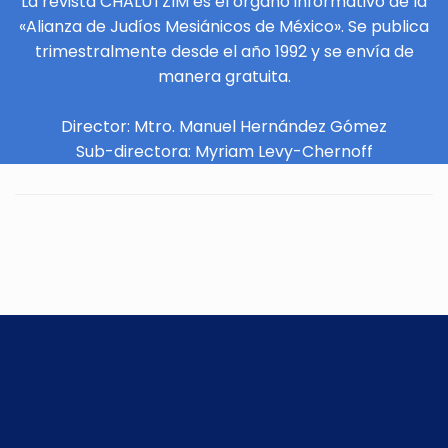
La revista CHALUTZIM es el órgano informativo de la
«Alianza de Judíos Mesiánicos de México». Se publica
trimestralmente desde el año 1992 y se envía de
manera gratuita.
Director: Mtro. Manuel Hernández Gómez
Sub-directora: Myriam Levy-Chernoff