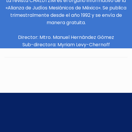
La revista CHALUTZIM es el órgano informativo de la
«Alianza de Judíos Mesiánicos de México». Se publica
trimestralmente desde el año 1992 y se envía de
manera gratuita.
Director: Mtro. Manuel Hernández Gómez
Sub-directora: Myriam Levy-Chernoff