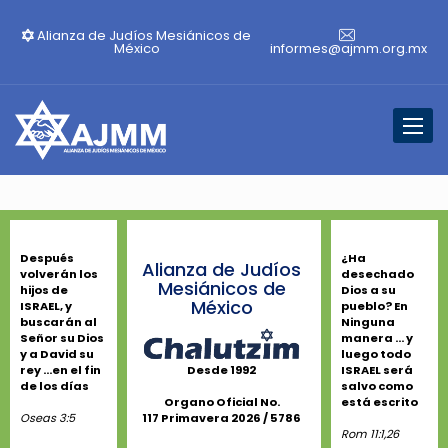
Alianza de Judíos Mesiánicos de
México
informes@ajmm.org.mx
Toggl
naviga
Después
¿Ha
Alianza de Judíos
volverán los
desechado
Mesiánicos de
hijos de
Dios a su
México
ISRAEL, y
pueblo? En
buscarán al
Ninguna
Señor su Dios
manera ... y
y a David su
luego todo
rey ...en el fin
ISRAEL será
Desde 1992
de los días
salvo como
está escrito
Organo Oficial No.
Oseas 3:5
117 Primavera 2026 / 5786
Rom 11:1,26