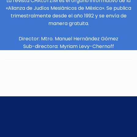
La revista CHALUTZIM es el órgano informativo de la
«Alianza de Judíos Mesiánicos de México». Se publica
trimestralmente desde el año 1992 y se envía de
manera gratuita.
Director: Mtro. Manuel Hernández Gómez
Sub-directora: Myriam Levy-Chernoff