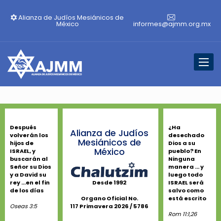
Alianza de Judíos Mesiánicos de
México
informes@ajmm.org.mx
Toggl
naviga
Después
¿Ha
Alianza de Judíos
volverán los
desechado
Mesiánicos de
hijos de
Dios a su
México
ISRAEL, y
pueblo? En
buscarán al
Ninguna
Señor su Dios
manera ... y
y a David su
luego todo
rey ...en el fin
ISRAEL será
Desde 1992
de los días
salvo como
está escrito
Organo Oficial No.
Oseas 3:5
117 Primavera 2026 / 5786
Rom 11:1,26