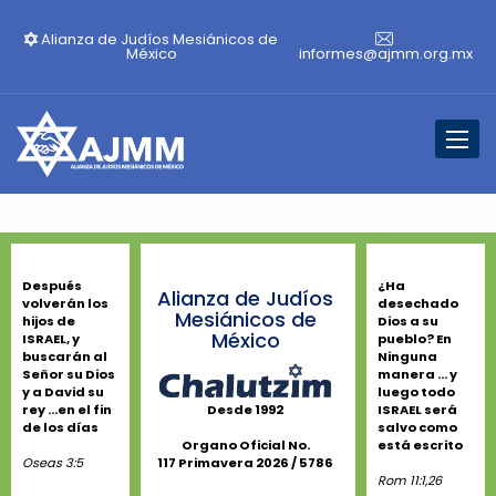
Alianza de Judíos Mesiánicos de
México
informes@ajmm.org.mx
Toggl
naviga
Después
¿Ha
Alianza de Judíos
volverán los
desechado
Mesiánicos de
hijos de
Dios a su
México
ISRAEL, y
pueblo? En
buscarán al
Ninguna
Señor su Dios
manera ... y
y a David su
luego todo
rey ...en el fin
ISRAEL será
Desde 1992
de los días
salvo como
está escrito
Organo Oficial No.
Oseas 3:5
117 Primavera 2026 / 5786
Rom 11:1,26