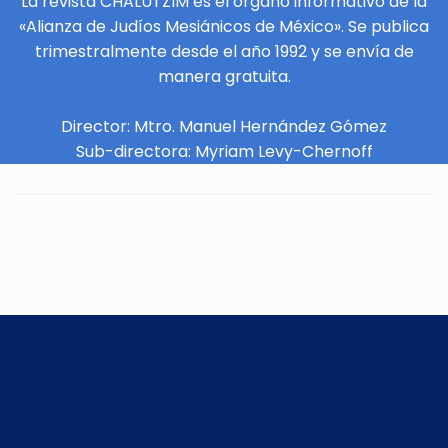
La revista CHALUTZIM es el órgano informativo de la
«Alianza de Judíos Mesiánicos de México». Se publica
trimestralmente desde el año 1992 y se envía de
manera gratuita.
Director: Mtro. Manuel Hernández Gómez
Sub-directora: Myriam Levy-Chernoff