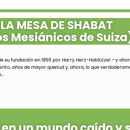
 LA MESA DE SHABAT
os Mesiánicos de Suiza
de su fundación en 1955 por Harry Herz-Hablützel —y ahora
ento, años de mayor quietud y, ahora, lo que verdaderam
..
al en un mundo caído y 