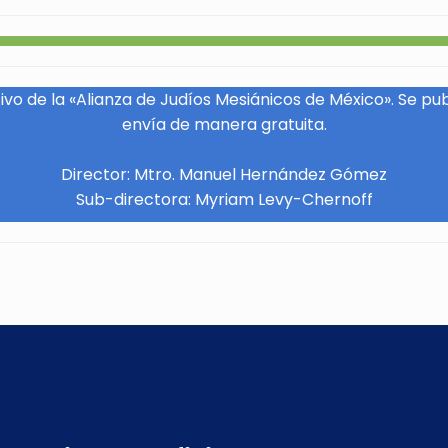
vo de la «Alianza de Judíos Mesiánicos de México». Se pu
envía de manera gratuita.
Director: Mtro. Manuel Hernández Gómez
Sub-directora: Myriam Levy-Chernoff