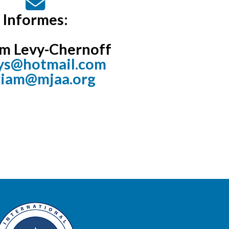
Informes:
m Levy-Chernoff
ys@hotmail.com
iam@mjaa.org