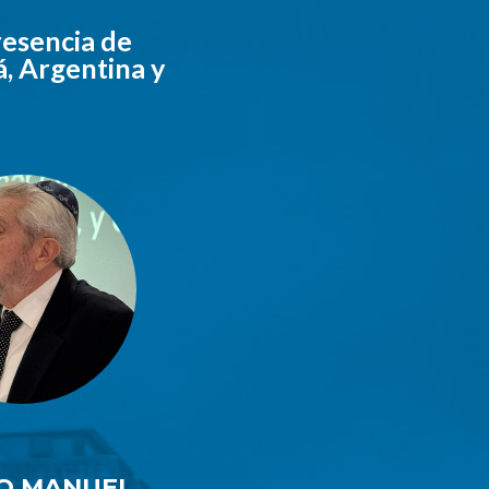
resencia de
á, Argentina y
O MANUEL