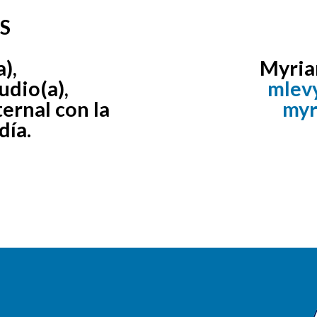
S
),
Myria
udio(a),
mlev
ternal con la
myr
día.