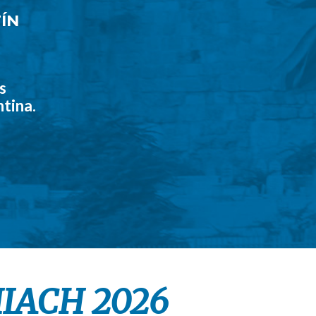
ÍN
s
tina.
IACH 2026