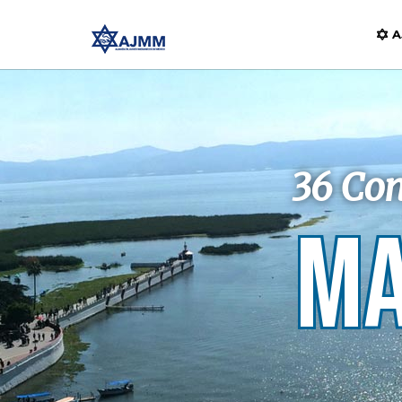
A
36 Con
MA